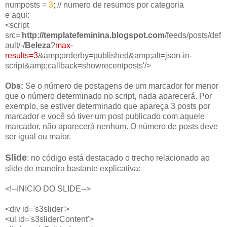
numposts =
3
; // numero de resumos por categoria
e aqui:
<script
src='
http://templatefeminina.blogspot.com
/feeds/posts/def
ault/-/
Beleza
?
max-
results=3
&amp;orderby=published&amp;alt=json-in-
script&amp;callback=showrecentposts'/>
Obs:
Se o número de postagens de um marcador for menor
que o número determinado no script, nada aparecerá. Por
exemplo, se estiver determinado que apareça 3 posts por
marcador e você só tiver um post publicado com aquele
marcador, não aparecerá nenhum. O número de posts deve
ser igual ou maior.
Slide
: no código está destacado o trecho relacionado ao
slide de maneira bastante explicativa:
<!--INICIO DO SLIDE-->
<div id='s3slider'>
<ul id='s3sliderContent'>