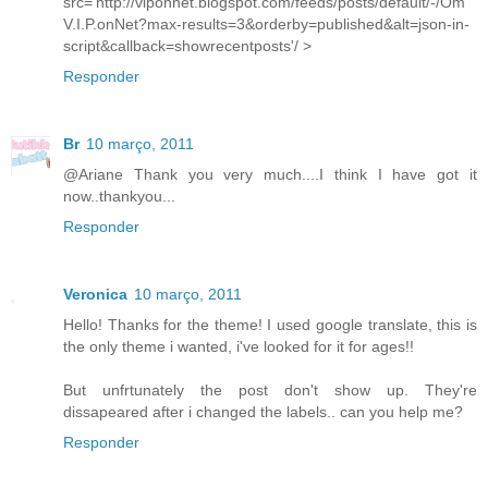
src='http://viponnet.blogspot.com/feeds/posts/default/-/Om
V.I.P.onNet?max-results=3&orderby=published&alt=json-in-
script&callback=showrecentposts'/ >
Responder
Br
10 março, 2011
@Ariane Thank you very much....I think I have got it
now..thankyou...
Responder
Veronica
10 março, 2011
Hello! Thanks for the theme! I used google translate, this is
the only theme i wanted, i've looked for it for ages!!
But unfrtunately the post don't show up. They're
dissapeared after i changed the labels.. can you help me?
Responder