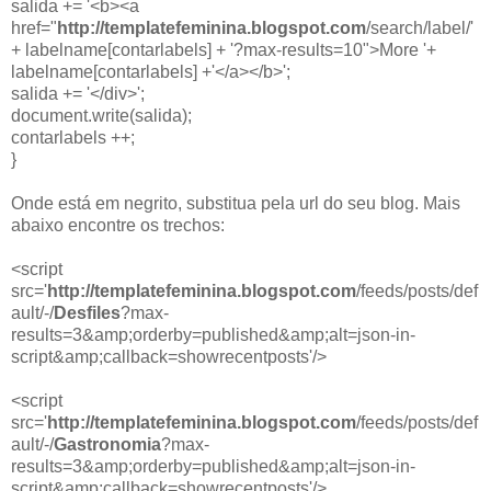
salida += '<b><a
href="
http://templatefeminina.blogspot.com
/search/label/'
+ labelname[contarlabels] + '?max-results=10">More '+
labelname[contarlabels] +'</a></b>';
salida += '</div>';
document.write(salida);
contarlabels ++;
}
Onde está em negrito, substitua pela url do seu blog. Mais
abaixo encontre os trechos:
<script
src='
http://templatefeminina.blogspot.com
/feeds/posts/def
ault/-/
Desfiles
?max-
results=3&amp;orderby=published&amp;alt=json-in-
script&amp;callback=showrecentposts'/>
<script
src='
http://templatefeminina.blogspot.com
/feeds/posts/def
ault/-/
Gastronomia
?max-
results=3&amp;orderby=published&amp;alt=json-in-
script&amp;callback=showrecentposts'/>