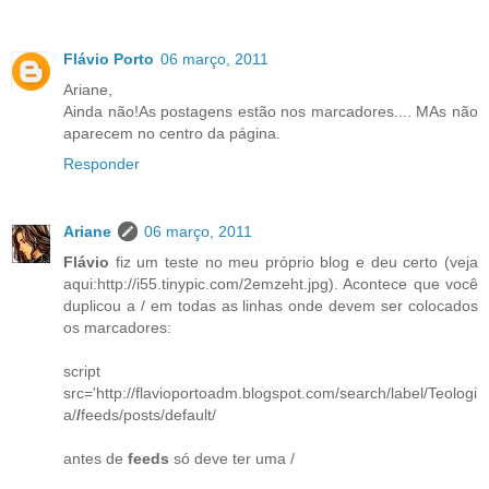
Flávio Porto
06 março, 2011
Ariane,
Ainda não!As postagens estão nos marcadores.... MAs não
aparecem no centro da página.
Responder
Ariane
06 março, 2011
Flávio
fiz um teste no meu próprio blog e deu certo (veja
aqui:http://i55.tinypic.com/2emzeht.jpg). Acontece que você
duplicou a / em todas as linhas onde devem ser colocados
os marcadores:
script
src='http://flavioportoadm.blogspot.com/search/label/Teologi
a/
/
feeds/posts/default/
antes de
feeds
só deve ter uma /