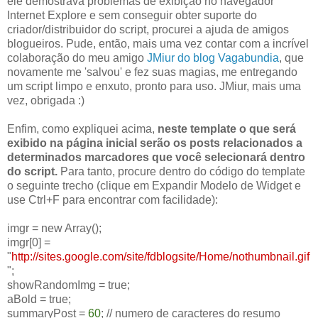
ele demostrava problemas de exibição no navegador
Internet Explore e sem conseguir obter suporte do
criador/distribuidor do script, procurei a ajuda de amigos
blogueiros. Pude, então, mais uma vez contar com a incrível
colaboração do meu amigo
JMiur do blog Vagabundia
, que
novamente me 'salvou' e fez suas magias, me entregando
um script limpo e enxuto, pronto para uso. JMiur, mais uma
vez, obrigada :)
Enfim, como expliquei acima,
neste template o que será
exibido na página inicial serão os posts relacionados a
determinados marcadores que você selecionará dentro
do script.
Para tanto, procure dentro do código do template
o seguinte trecho (clique em Expandir Modelo de Widget e
use Ctrl+F para encontrar com facilidade):
imgr = new Array();
imgr[0] =
"
http://sites.google.com/site/fdblogsite/Home/nothumbnail.gif
";
showRandomImg = true;
aBold = true;
summaryPost =
60
; // numero de caracteres do resumo