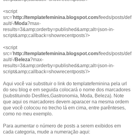
<script
src='
http://templatefeminina.blogspot.com
/feeds/posts/def
ault/-/
Moda
?max-
results=3&amp;orderby=published&amp;alt=json-in-
script&amp;callback=showrecentposts'/>
<script
src='
http://templatefeminina.blogspot.com
/feeds/posts/def
ault/-/
Beleza
?max-
results=3&amp;orderby=published&amp;alt=json-in-
script&amp;callback=showrecentposts'/>
Aqui você vai substituir o link do templatefeminina pela url
do seu blog e em seguida colocará o nome dos marcadores
(substituindo Desfiles,Gastronomia, Moda, Beleza). Note
que aqui os marcadores devem aparacer na mesma ordem
que você colocou no trecho lá em cima, entre parênteses,
como no meu exemplo.
Para aumentar o número de posts a serem exibidos em
cada categoria, mude a numeração aqui: