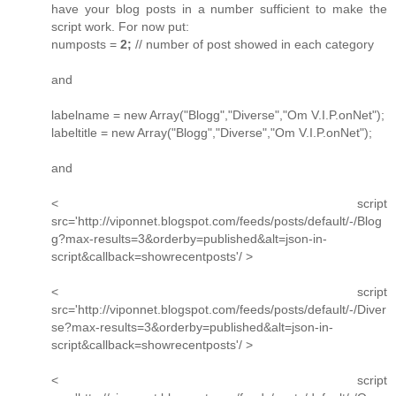
have your blog posts in a number sufficient to make the
script work. For now put:
numposts =
2;
// number of post showed in each category
and
labelname = new Array("Blogg","Diverse","Om V.I.P.onNet");
labeltitle = new Array("Blogg","Diverse","Om V.I.P.onNet");
and
< script
src='http://viponnet.blogspot.com/feeds/posts/default/-/Blog
g?max-results=3&orderby=published&alt=json-in-
script&callback=showrecentposts'/ >
< script
src='http://viponnet.blogspot.com/feeds/posts/default/-/Diver
se?max-results=3&orderby=published&alt=json-in-
script&callback=showrecentposts'/ >
< script