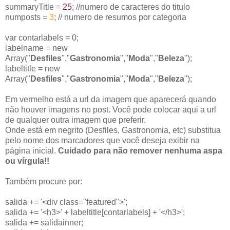
summaryTitle =
25
; //numero de caracteres do titulo
numposts =
3
; // numero de resumos por categoria
var contarlabels = 0;
labelname = new
Array("
Desfiles
","
Gastronomia
","
Moda
","
Beleza
");
labeltitle = new
Array("
Desfiles
","
Gastronomia
","
Moda
","
Beleza
");
Em vermelho está a url da imagem que aparecerá quando
não houver imagens no post. Você pode colocar aqui a url
de qualquer outra imagem que preferir.
Onde está em negrito (Desfiles, Gastronomia, etc) substitua
pelo nome dos marcadores que você deseja exibir na
página inicial.
Cuidado para não remover nenhuma aspa
ou vírgula!!
Também procure por:
salida += '<div class="featured">';
salida += '<h3>' + labeltitle[contarlabels] + '</h3>';
salida += salidainner;