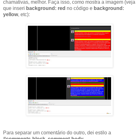
chamativas
, melhor. Faça isso, como mostra a imagem (veja
que inseri
background
:
red
no código e
background
:
yellow
, etc):
Para separar um comentário do outro, dei estilo a
#
comments
-
block
.
comment
-
body