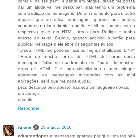
como vi no seu perfil, é perita em blogue. talvez me possa
dar um ajuda.Vai me desculpar, mas tenho um problema
com a edição de mensagens. De um momento para o outro
deparei que ao editar mensagem aparece nos botões
superiores do lado direito o botão HTML accionado com o
respectivo texto em HTML, troco para Redigir e tenho
acesso ao texto. Depois, quando acciono o botão para
publicar mensagem ele abre os seguintes avisos
"O seu HTML não pode ser aceite: Tag is not allowed: LINK"
"!Parar de mostrar erros de HTML do corpo desta
mensagem "clico no quadradinho de; "parar de mostrar
erros de HTML..." e logo visualizando o meu blogue
aparecem as mensagens misturadas com as mini
aplicações. será que me pode ajudar.
peço desculpa pelo abuso, mas sou um blogueiro novato.
um abraço.
edutelo
Responder
Ariane
29 março, 2010
eduardotlopes
a mensagem aparece por que uma tag não